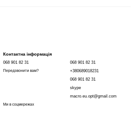
Контактна інформація
068 901 82 31
068 901 82 31
+380689018231
Передзвонити вам?
068 901 82 31
skype
macro.eu.opt@gmail.com
Ми в соцмережах