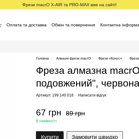
Фрези macrO X-AIR та PRO-MAX вже на сайті!
с
Оплата та доставка
Обмін та повернення
Контактна інформа
ставники macrO
Договір оферти
Відгуки про магазин
Головна
Алмазні фрези macrO
Фрези «Конус»
Фреза
Фреза алмазна macrO,
подовжений", червона
Артикул: 199.140.018
Написати відгук
67 грн
89 грн
В наявності
Купити
Замовити швидко