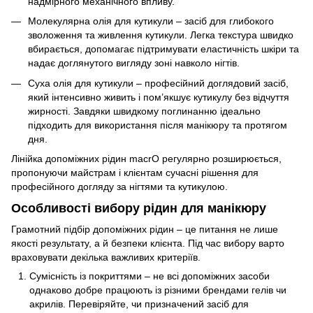
надмірного механічного впливу.
Молекулярна олія для кутикули – засіб для глибокого
зволоження та живлення кутикули. Легка текстура швидко
вбирається, допомагає підтримувати еластичність шкіри та
надає доглянутого вигляду зоні навколо нігтів.
Суха олія для кутикули – професійний доглядовий засіб,
який інтенсивно живить і пом’якшує кутикулу без відчуття
жирності. Завдяки швидкому поглинанню ідеально
підходить для використання після манікюру та протягом
дня.
Лінійка допоміжних рідин macrO регулярно розширюється,
пропонуючи майстрам і клієнтам сучасні рішення для
професійного догляду за нігтями та кутикулою.
Особливості вибору рідин для манікюру
Грамотний підбір допоміжних рідин – це питання не лише
якості результату, а й безпеки клієнта. Під час вибору варто
враховувати декілька важливих критеріїв.
Сумісність із покриттями – не всі допоміжних засоби
однаково добре працюють із різними брендами гелів чи
акрилів. Перевіряйте, чи призначений засіб для