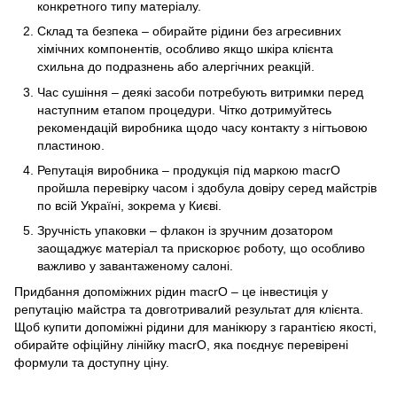
конкретного типу матеріалу.
Склад та безпека – обирайте рідини без агресивних
хімічних компонентів, особливо якщо шкіра клієнта
схильна до подразнень або алергічних реакцій.
Час сушіння – деякі засоби потребують витримки перед
наступним етапом процедури. Чітко дотримуйтесь
рекомендацій виробника щодо часу контакту з нігтьовою
пластиною.
Репутація виробника – продукція під маркою macrO
пройшла перевірку часом і здобула довіру серед майстрів
по всій Україні, зокрема у Києві.
Зручність упаковки – флакон із зручним дозатором
заощаджує матеріал та прискорює роботу, що особливо
важливо у завантаженому салоні.
Придбання допоміжних рідин macrO – це інвестиція у
репутацію майстра та довготривалий результат для клієнта.
Щоб купити допоміжні рідини для манікюру з гарантією якості,
обирайте офіційну лінійку macrO, яка поєднує перевірені
формули та доступну ціну.