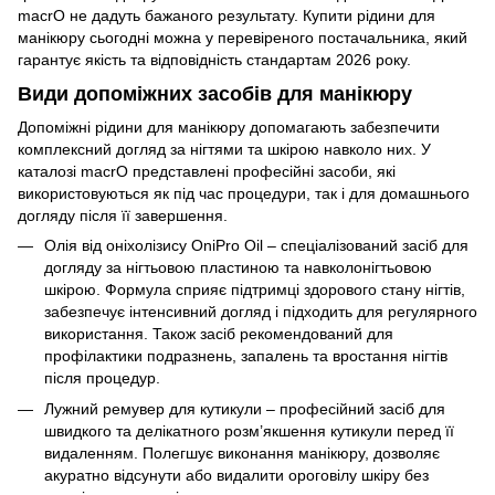
macrO не дадуть бажаного результату. Купити рідини для
манікюру сьогодні можна у перевіреного постачальника, який
гарантує якість та відповідність стандартам 2026 року.
Види допоміжних засобів для манікюру
Допоміжні рідини для манікюру допомагають забезпечити
комплексний догляд за нігтями та шкірою навколо них. У
каталозі macrO представлені професійні засоби, які
використовуються як під час процедури, так і для домашнього
догляду після її завершення.
Олія від оніхолізису OniPro Oil – спеціалізований засіб для
догляду за нігтьовою пластиною та навколонігтьовою
шкірою. Формула сприяє підтримці здорового стану нігтів,
забезпечує інтенсивний догляд і підходить для регулярного
використання. Також засіб рекомендований для
профілактики подразнень, запалень та вростання нігтів
після процедур.
Лужний ремувер для кутикули – професійний засіб для
швидкого та делікатного розм’якшення кутикули перед її
видаленням. Полегшує виконання манікюру, дозволяє
акуратно відсунути або видалити ороговілу шкіру без