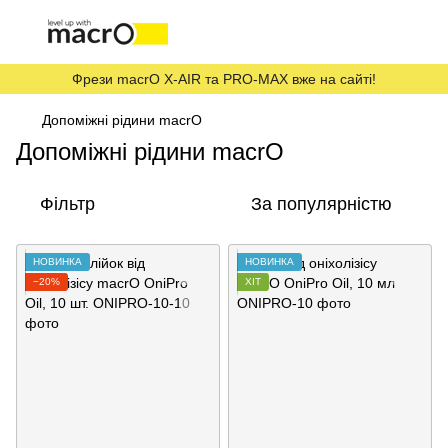
Фрези macrO X-AIR та PRO-MAX вже на сайті!
Допоміжні рідини macrO
Допоміжні рідини macrO
Фільтр
За популярністю
НОВИНКА
НОВИНКА
−20%
ХІТ