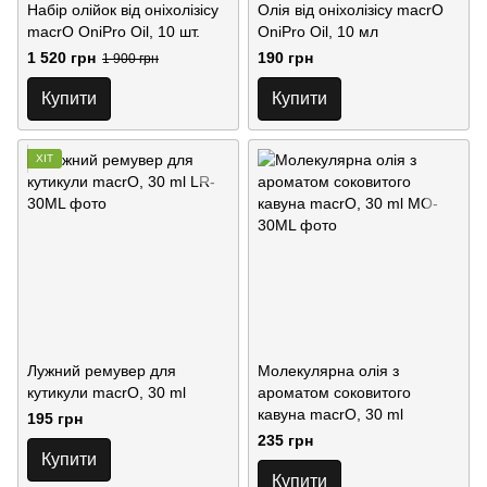
Набір олійок від оніхолізісу
Олія від оніхолізісу macrO
macrO OniPro Oil, 10 шт.
OniPro Oil, 10 мл
1 520 грн
190 грн
1 900 грн
Купити
Купити
ХІТ
Лужний ремувер для
Молекулярна олія з
кутикули macrO, 30 ml
ароматом соковитого
кавуна macrO, 30 ml
195 грн
235 грн
Купити
Купити