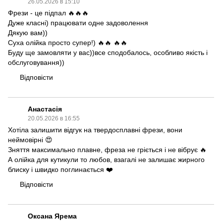
26.05.2026 в 15:10
Фрези - це підпал 🔥🔥🔥
Дуже класні) працювати одне задоволення
Дякую вам))
Суха олійка просто супер!) 🔥🔥 🔥🔥
Буду ще замовляти у вас))все сподобалось, особливо якість і
обслуговування))
Відповісти
Анастасія
20.05.2026 в 16:55
Хотіла залишити відгук на твердосплавні фрези, вони
неймовірні 😍
Зняття максимально плавне, фреза не гріється і не вібрує 🔥
А олійка для кутикули то любов, взагалі не залишає жирного
блиску і швидко поглинається ❤️
Відповісти
Оксана Ярема