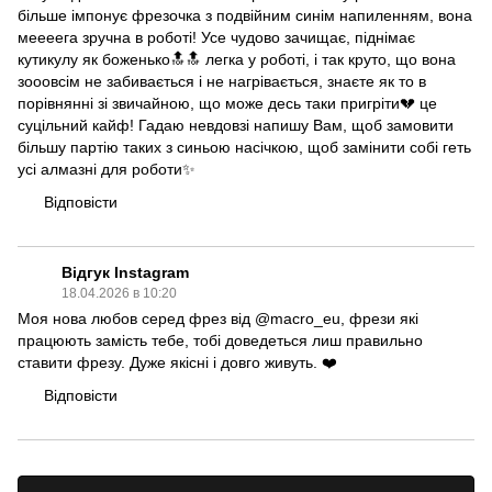
більше імпонує фрезочка з подвійним синім напиленням, вона
меееега зручна в роботі! Усе чудово зачищає, піднімає
кутикулу як боженько🔝🔝 легка у роботі, і так круто, що вона
зооовсім не забивається і не нагрівається, знаєте як то в
порівнянні зі звичайною, що може десь таки пригріти💔 це
суцільний кайф! Гадаю невдовзі напишу Вам, щоб замовити
більшу партію таких з синьою насічкою, щоб замінити собі геть
усі алмазні для роботи✨
Відповісти
Відгук Instagram
18.04.2026 в 10:20
Моя нова любов серед фрез від @macro_eu, фрези які
працюють замість тебе, тобі доведеться лиш правильно
ставити фрезу. Дуже якісні і довго живуть. ❤️
Відповісти