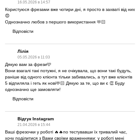
16.05.2026 в 14:57
Користуюся фрезами вже чотири дні, я просто в захваті від них
😍
Однозначно любов з першого використання 🫶🏻
Відповісти
Лілія
05.05.2026 в 11:03
Дякую вам за фрези🩷
Вони взагалі такі потужні, я не очікувала, що вони такі будуть,
раніше від одного клієнта тільки забивались, а тут вже клієнтів
5 відпиляла і геть як нові🫶🏻 Дякую за те, що ви є 👏 Буду
однозначно ще замовляти!
Відповісти
Відгук Instagram
21.04.2026 в 15:44
Ваші фрезочки у роботі 🔥🔥по тестувавши їх тривалий час,
хочу поділитися з Вами своїми враженнями: у роботі мені