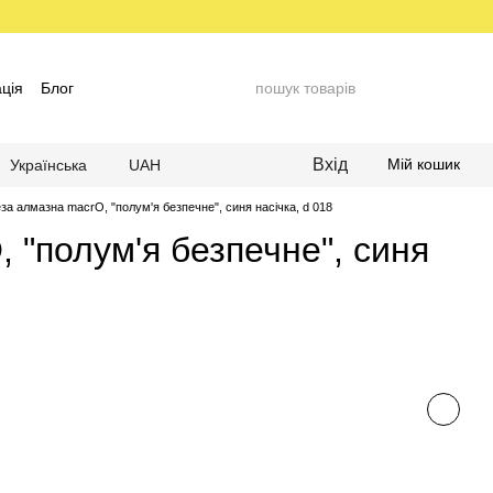
ція
Блог
Вхід
Мій кошик
Українська
UAH
за алмазна macrO, "полум'я безпечне", синя насічка, d 018
 "полум'я безпечне", синя