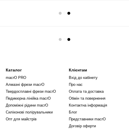
Каталог
Клієнтам
macrO PRO
Вхід до кабінету
Алмазні фрези macrO
Про нас
Твердосплавні фрези macrO
Оплата та доставка
Педикюрна лінійка macrO
Обмін та повернення
Допоміжні рідини macrO
Контактна інформація
Силіконові полірувальники
Блог
Опт для майстрів
Представники macrO
Договір оферти