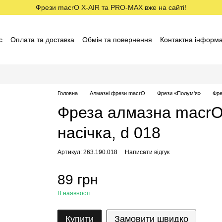
Фрези macrO X-AIR та PRO-MAX вже на сайті!
с
Оплата та доставка
Обмін та повернення
Контактна інформа
ставники macrO
Договір оферти
Відгуки про магазин
Головна
Алмазні фрези macrO
Фрези «Полум'я»
Фре
Фреза алмазна macrO,
насічка, d 018
Артикул: 263.190.018
Написати відгук
89 грн
В наявності
Купити
Замовити швидко