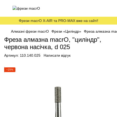
Фрези macrO X-AIR та PRO-MAX вже на сайті!
Алмазні фрези macrO
Фрези «Циліндр»
Фреза алмазна macr
Фреза алмазна macrO, "циліндр",
червона насічка, d 025
Артикул:
110.140.025
Написати відгук
−25%