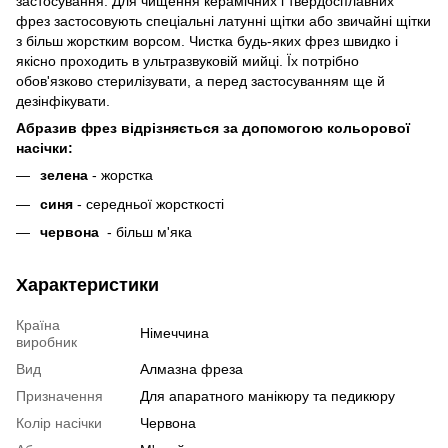
застосування. Для чищення керамічних і твердосплавних
фрез застосовують спеціальні латунні щітки або звичайні щітки
з більш жорстким ворсом. Чистка будь-яких фрез швидко і
якісно проходить в ультразвуковій мийці. Їх потрібно
обов'язково стерилізувати, а перед застосуванням ще й
дезінфікувати.
Абразив фрез відрізняється за допомогою кольорової
насічки:
зелена
- жорстка
cиня
- середньої жорсткості
червона
- більш м'яка
Характеристики
Країна
Німеччина
виробник
Вид
Алмазна фреза
Призначення
Для апаратного манікюру та педикюру
Колір насічки
Червона