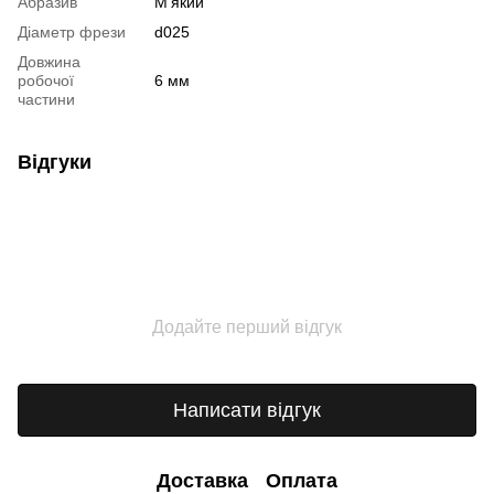
Абразив
М'який
Діаметр фрези
d025
Довжина
робочої
6 мм
частини
Відгуки
Додайте перший відгук
Написати відгук
Доставка
Оплата