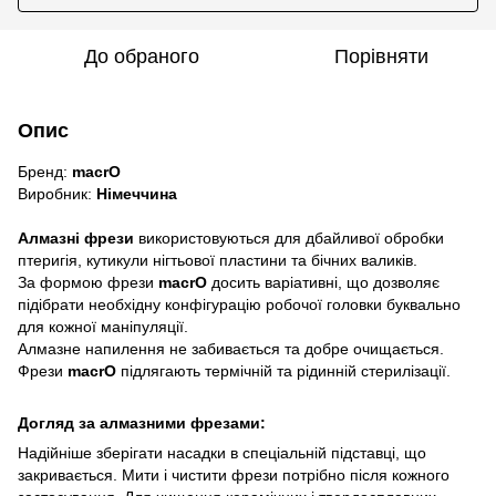
До обраного
Порівняти
Опис
Бренд:
macrO
Виробник:
Німеччина
Алмазні фрези
використовуються для дбайливої ​​обробки
птеригія, кутикули нігтьової пластини та бічних валиків.
За формою фрези
macrO
досить варіативні, що дозволяє
підібрати необхідну конфігурацію робочої головки буквально
для кожної маніпуляції.
Алмазне напилення не забивається та добре очищається.
Фрези
macrO
підлягають термічній та рідинній стерилізації.
Догляд за алмазними фрезами:
Надійніше зберігати насадки в спеціальній підставці, що
закривається. Мити і чистити фрези потрібно після кожного