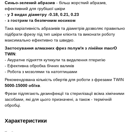
Синьо-зелений абразив
- більш жорсткий абразив,
ефективний для грубішої шкіри
-
у 3 видах діаметру -0.18, 0.21, 0.23
-
з гострим та безпечним носиком
Така варіативність абразивів та діаметрів дозволяє правильно
підібрати фрезу під тип шкіри клієнта та виконати роботу
максимально ефективно та швидко.
Застосування алмазних фрез полум'я з лінійки macrO
TWIN
:
- Акуратне підняття кутикули та видалення птеригію
- Ефективна обробка бічних валиків
- Робота з мозолями та натоптишами
Рекомендована кількість обертів для роботи з фрезами TWIN
5000-15000 об/хв
.
Фрези підлягають дезинфекції та стерилізації всіма хімічними
засобами, які для цього призначені, а також - термічній
обробці.
Характеристики