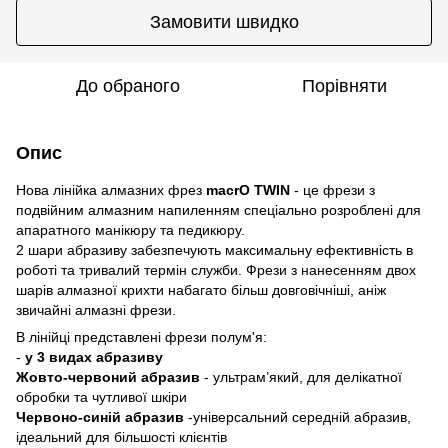
Замовити швидко
До обраного
Порівняти
Опис
Нова лінійка алмазних фрез
macrO TWIN
- це фрези з
подвійним алмазним напиленням спеціально розроблені для
апаратного манікюру та педикюру.
2 шари абразиву забезпечують максимальну ефективність в
роботі та тривалий термін служби. Фрези з нанесенням двох
шарів алмазної крихти набагато більш довговічніші, аніж
звичайні алмазні фрези.
В лінійці представлені фрези полум'я:
-
у 3 видах абразиву
Жовто-червоний абразив
- ультрам’який, для делікатної
обробки та чутливої шкіри
Червоно-синій абразив
-універсальний середній абразив,
ідеальний для більшості клієнтів