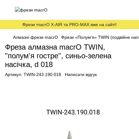
Фрези macrO X-AIR та PRO-MAX вже на сайті!
Алмазні фрези macrO
Фрези «Полум'я» TWIN (подвійне на
Фреза алмазна macrO TWIN,
"полум'я гостре", синьо-зелена
насічка, d 018
Артикул:
TWIN-243.190.018
Написати відгук