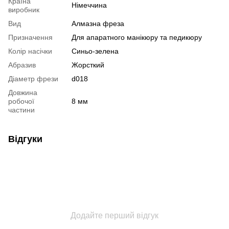
Країна
Німеччина
виробник
Вид
Алмазна фреза
Призначення
Для апаратного манікюру та педикюру
Колір насічки
Синьо-зелена
Абразив
Жорсткий
Діаметр фрези
d018
Довжина
робочої
8 мм
частини
Відгуки
Додайте перший відгук