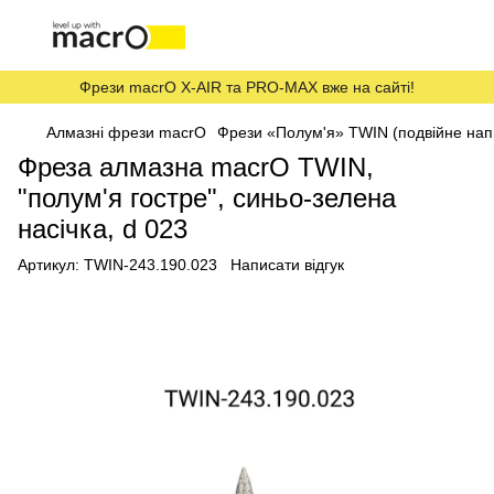
Фрези macrO X-AIR та PRO-MAX вже на сайті!
Алмазні фрези macrO
Фрези «Полум'я» TWIN (подвійне на
Фреза алмазна macrO TWIN,
"полум'я гостре", синьо-зелена
насічка, d 023
Артикул:
TWIN-243.190.023
Написати відгук