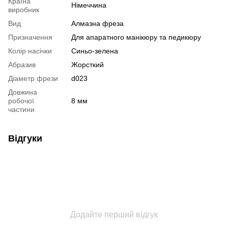
Країна
Німеччина
виробник
Вид
Алмазна фреза
Призначення
Для апаратного манікюру та педикюру
Колір насічки
Синьо-зелена
Абразив
Жорсткий
Діаметр фрези
d023
Довжина
робочої
8 мм
частини
Відгуки
Додайте перший відгук