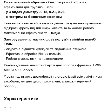
Синьо-зелений абразив
- більш жорсткий абразив,
ефективний для грубішої шкіри
-
у 3 видах діаметру -0.18, 0.21, 0.23
-
з гострим та безпечним носиком
Така варіативність абразивів та діаметрів дозволяє правильно
підібрати фрезу під тип шкіри клієнта та виконати роботу
максимально ефективно та швидко.
Застосування алмазних фрез полум'я з лінійки macrO
TWIN
:
- Акуратне підняття кутикули та видалення птеригію
- Ефективна обробка бічних валиків
- Робота з мозолями та натоптишами
Рекомендована кількість обертів для роботи з фрезами TWIN
5000-15000 об/хв
.
Фрези підлягають дезинфекції та стерилізації всіма хімічними
засобами, які для цього призначені, а також - термічній
обробці.
Характеристики