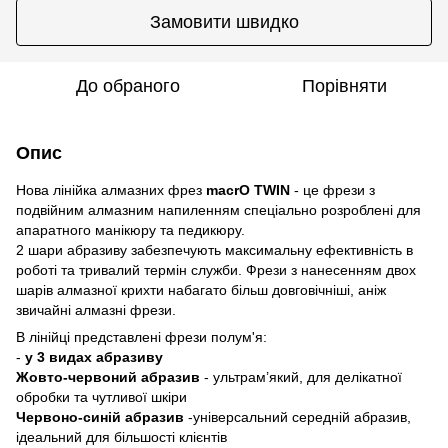
Замовити швидко
До обраного
Порівняти
Опис
Нова лінійка алмазних фрез
macrO TWIN
- це фрези з
подвійним алмазним напиленням спеціально розроблені для
апаратного манікюру та педикюру.
2 шари абразиву забезпечують максимальну ефективність в
роботі та тривалий термін служби. Фрези з нанесенням двох
шарів алмазної крихти набагато більш довговічніші, аніж
звичайні алмазні фрези.
В лінійці представлені фрези полум'я:
-
у 3 видах абразиву
Жовто-червоний абразив
- ультрам’який, для делікатної
обробки та чутливої шкіри
Червоно-синій абразив
-універсальний середній абразив,
ідеальний для більшості клієнтів