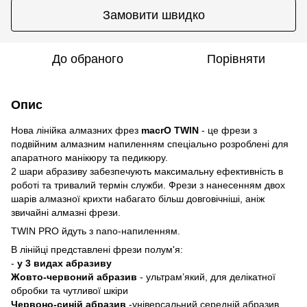
Замовити швидко
До обраного
Порівняти
Опис
Нова лінійка алмазних фрез
macrO TWIN
- це фрези з
подвійним алмазним напиленням спеціально розроблені для
апаратного манікюру та педикюру.
2 шари абразиву забезпечують максимальну ефективність в
роботі та тривалий термін служби. Фрези з нанесенням двох
шарів алмазної крихти набагато більш довговічніші, аніж
звичайні алмазні фрези.
TWIN PRO йдуть з nano-напиленням.
В лінійці представлені фрези полум'я:
-
у 3 видах абразиву
Жовто-червоний абразив
- ультрам’який, для делікатної
обробки та чутливої шкіри
Червоно-синій абразив
-універсальний середній абразив,