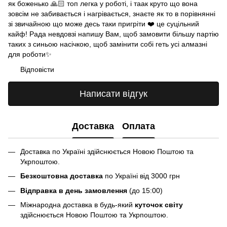
як боженько 🙏🏻 топ легка у роботі, і таак круто що вона
зовсім не забивається і нагрівається, знаєте як то в порівнянні
зі звичайною що може десь таки пригріти ❤️ це суцільний
кайф! Рада невдовзі напишу Вам, щоб замовити більшу партію
таких з синьою насічкою, щоб замінити собі геть усі алмазні
для роботи✨
Відповісти
Написати відгук
Доставка
Оплата
Доставка по Україні здійснюється Новою Поштою та
Укрпоштою.
Безкоштовна доставка
по Україні від 3000 грн
Відправка в день замовлення
(до 15:00)
Міжнародна доставка в будь-який
куточок світу
здійснюється Новою Поштою та Укрпоштою.