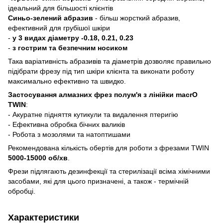
ідеальний для більшості клієнтів
Синьо-зелений абразив
- більш жорсткий абразив,
ефективний для грубішої шкіри
-
у 3 видах діаметру -0.18, 0.21, 0.23
-
з гострим та безпечним носиком
Така варіативність абразивів та діаметрів дозволяє правильно
підібрати фрезу під тип шкіри клієнта та виконати роботу
максимально ефективно та швидко.
Застосування алмазних фрез полум'я з лінійки macrO
TWIN
:
- Акуратне підняття кутикули та видалення птеригію
- Ефективна обробка бічних валиків
- Робота з мозолями та натоптишами
Рекомендована кількість обертів для роботи з фрезами TWIN
5000-15000 об/хв
.
Фрези підлягають дезинфекції та стерилізації всіма хімічними
засобами, які для цього призначені, а також - термічній
обробці.
Характеристики