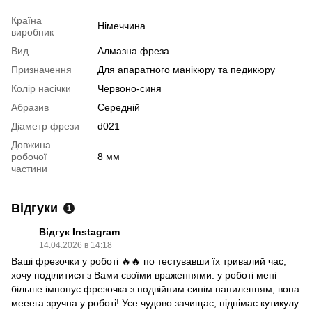
Країна
Німеччина
виробник
Вид
Алмазна фреза
Призначення
Для апаратного манікюру та педикюру
Колір насічки
Червоно-синя
Абразив
Середній
Діаметр фрези
d021
Довжина
робочої
8 мм
частини
Відгуки
1
Відгук Instagram
14.04.2026 в 14:18
Ваші фрезочки у роботі 🔥🔥 по тестувавши їх тривалий час,
хочу поділитися з Вами своїми враженнями: у роботі мені
більше імпонує фрезочка з подвійним синім напиленням, вона
мееега зручна у роботі! Усе чудово зачищає, піднімає кутикулу