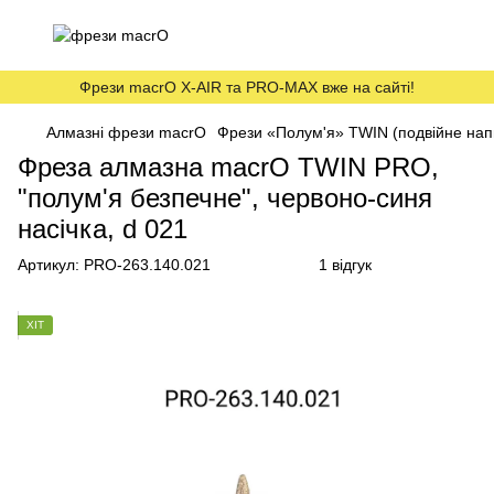
Фрези macrO X-AIR та PRO-MAX вже на сайті!
Алмазні фрези macrO
Фрези «Полум'я» TWIN (подвійне на
Фреза алмазна macrO TWIN PRO,
"полум'я безпечне", червоно-синя
насічка, d 021
Артикул:
PRO-263.140.021
1 відгук
ХІТ