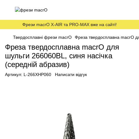
Фрези macrO X-AIR та PRO-MAX вже на сайті!
Твердосплавні фрези macrO
Фреза твердосплавна macrO дл
Фреза твердосплавна macrO для
шульги 266060BL, синя насічка
(середній абразив)
Артикул:
L-266XHP060
Написати відгук