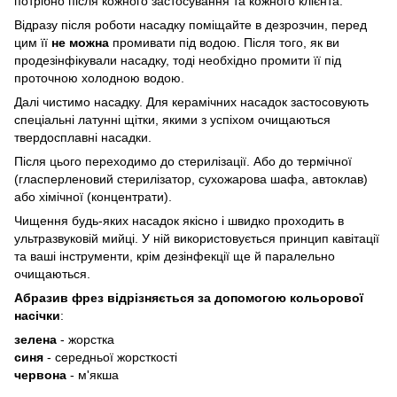
потрібно після кожного застосування та кожного клієнта.
Відразу після роботи насадку поміщайте в дезрозчин, перед
цим її
не можна
промивати під водою. Після того, як ви
продезінфікували насадку, тоді необхідно промити її під
проточною холодною водою.
Далі чистимо насадку. Для керамічних насадок застосовують
спеціальні латунні щітки, якими з успіхом очищаються
твердосплавні насадки.
Після цього переходимо до стерилізації. Або до термічної
(гласперленовий стерилізатор, сухожарова шафа, автоклав)
або хімічної (концентрати).
Чищення будь-яких насадок якісно і швидко проходить в
ультразвуковій мийці. У ній використовується принцип кавітації
та ваші інструменти, крім дезінфекції ще й паралельно
очищаються.
Абразив фрез відрізняється за допомогою кольорової
насічки
:
зелена
- жорстка
синя
- середньої жорсткості
червона
- м'якша