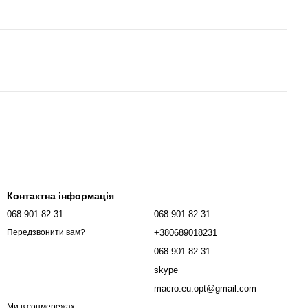
Контактна інформація
068 901 82 31
068 901 82 31
+380689018231
Передзвонити вам?
068 901 82 31
skype
macro.eu.opt@gmail.com
Ми в соцмережах