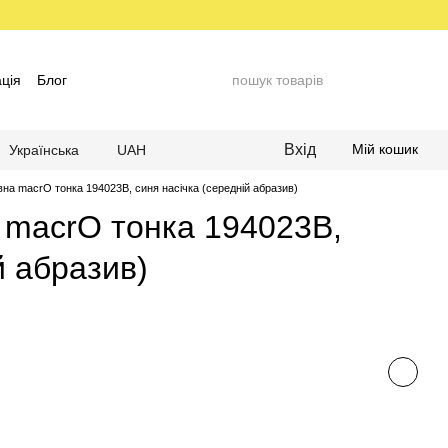
ція
Блог
Вхід
Мій кошик
Українська
UAH
на macrO тонка 194023B, синя насічка (середній абразив)
 macrO тонка 194023B,
й абразив)