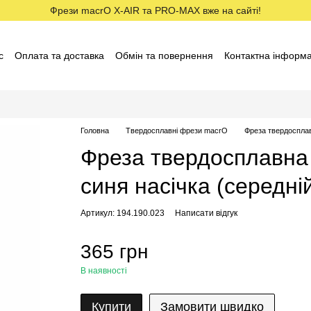
Фрези macrO X-AIR та PRO-MAX вже на сайті!
с
Оплата та доставка
Обмін та повернення
Контактна інформа
ставники macrO
Договір оферти
Відгуки про магазин
Головна
Твердосплавні фрези macrO
Фреза твердосплав
Фреза твердосплавна
синя насічка (середні
Артикул: 194.190.023
Написати відгук
365 грн
В наявності
Купити
Замовити швидко