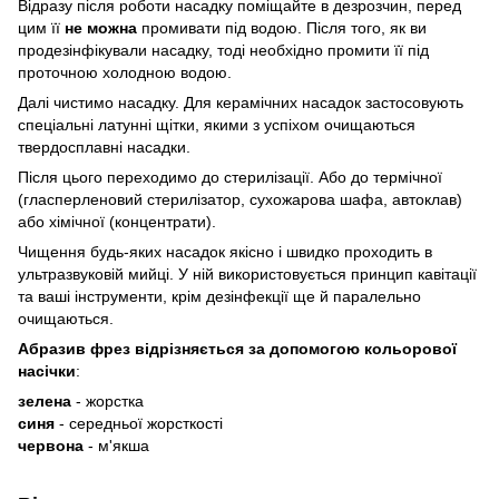
Відразу після роботи насадку поміщайте в дезрозчин, перед
цим її
не можна
промивати під водою. Після того, як ви
продезінфікували насадку, тоді необхідно промити її під
проточною холодною водою.
Далі чистимо насадку. Для керамічних насадок застосовують
спеціальні латунні щітки, якими з успіхом очищаються
твердосплавні насадки.
Після цього переходимо до стерилізації. Або до термічної
(гласперленовий стерилізатор, сухожарова шафа, автоклав)
або хімічної (концентрати).
Чищення будь-яких насадок якісно і швидко проходить в
ультразвуковій мийці. У ній використовується принцип кавітації
та ваші інструменти, крім дезінфекції ще й паралельно
очищаються.
Абразив фрез відрізняється за допомогою кольорової
насічки
:
зелена
- жорстка
синя
- середньої жорсткості
червона
- м'якша