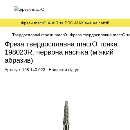
Фрези macrO X-AIR та PRO-MAX вже на сайті!
Твердосплавні фрези macrO
Фреза твердосплавна macrO тон
Фреза твердосплавна macrO тонка
198023R, червона насічка (м'який
абразив)
Артикул:
198.140.023
Написати відгук