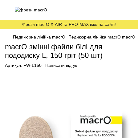
Фрези macrO X-AIR та PRO-MAX вже на сайті!
Педикюрна лінійка macrO
Педикюрна лінійка macrO macrO
macrO змінні файли білі для
пододиску L, 150 гріт (50 шт)
Артикул:
FW-L150
Написати відгук