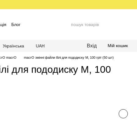
ція
Блог
Вхід
Мій кошик
Українська
UAH
acrO macrO
macrO змінні файли білі для пододиску М, 100 гріт (50 шт)
лі для пододиску М, 100