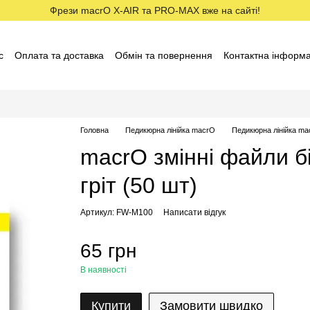
Фрези macrO X-AIR та PRO-MAX вже на сайті!
с
Оплата та доставка
Обмін та повернення
Контактна інформа
ставники macrO
Договір оферти
Відгуки про магазин
Головна
Педикюрна лінійка macrO
Педикюрна лінійка m
macrO змінні файли бі
гріт (50 шт)
Артикул: FW-M100
Написати відгук
65 грн
В наявності
Купити
Замовити швидко