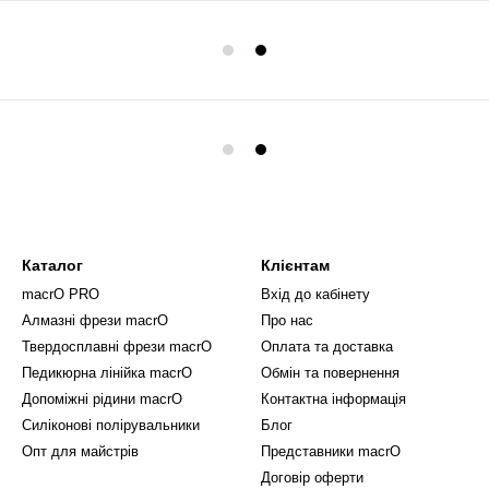
Каталог
Клієнтам
macrO PRO
Вхід до кабінету
Алмазні фрези macrO
Про нас
Твердосплавні фрези macrO
Оплата та доставка
Педикюрна лінійка macrO
Обмін та повернення
Допоміжні рідини macrO
Контактна інформація
Силіконові полірувальники
Блог
Опт для майстрів
Представники macrO
Договір оферти