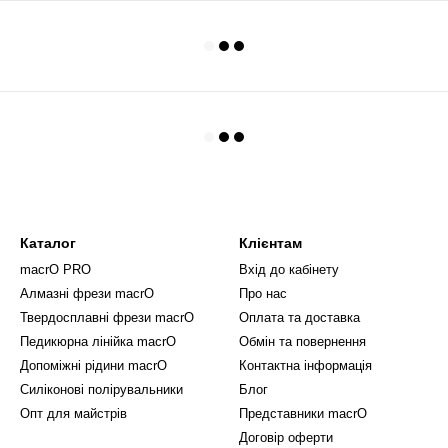
Каталог
Клієнтам
macrO PRO
Вхід до кабінету
Алмазні фрези macrO
Про нас
Твердосплавні фрези macrO
Оплата та доставка
Педикюрна лінійка macrO
Обмін та повернення
Допоміжні рідини macrO
Контактна інформація
Силіконові полірувальники
Блог
Опт для майстрів
Представники macrO
Договір оферти