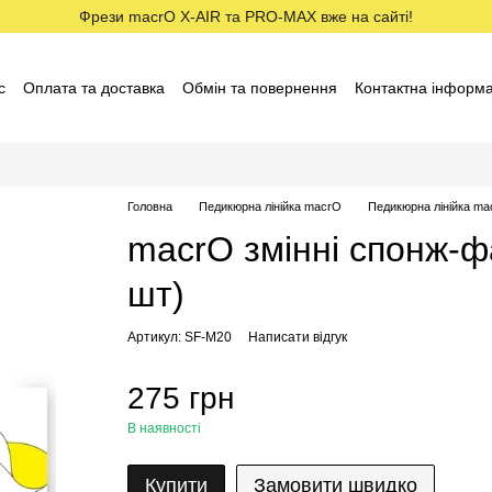
Фрези macrO X-AIR та PRO-MAX вже на сайті!
с
Оплата та доставка
Обмін та повернення
Контактна інформа
ставники macrO
Договір оферти
Відгуки про магазин
Головна
Педикюрна лінійка macrO
Педикюрна лінійка m
macrO змінні спонж-ф
шт)
Артикул: SF-M20
Написати відгук
275 грн
В наявності
Купити
Замовити швидко