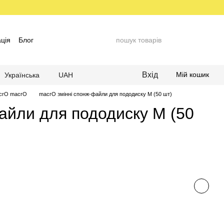
ція
Блог
Вхід
Мій кошик
Українська
UAH
acrO macrO
macrO змінні спонж-файли для пододиску М (50 шт)
айли для пододиску М (50