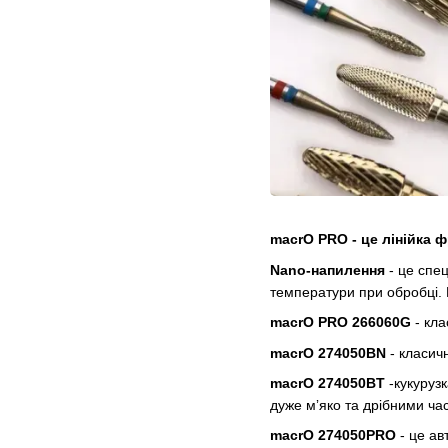
macrO PRO - це лінійка 
Nano-напилення
- це спец
температури при обробці. В
macrO PRO 266060G
- кла
macrO 274050ВN
- класич
macrO 274050ВT
-кукурузк
дуже мʼяко та дрібними ча
macrO 274050PRO
- це ав