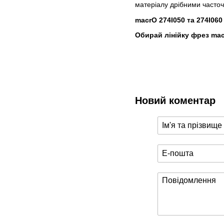
матеріалу дрібними часточк
macrO 274I050 та 274І060
Обирай лінійку фрез mac
Новий коментар