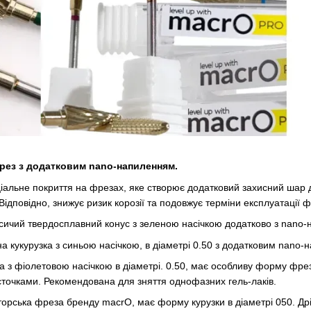
фрез з додатковим nano-напиленням.
іальне покриття на фрезах, яке створює додатковий захисний шар дл
ідповідно, знижує ризик корозії та подовжує терміни експлуатації ф
сичий твердосплавний конус з зеленою насічкою додатково з nan
на кукурузка з синьою насічкою, в діаметрі 0.50 з додатковим nano
а з фіолетовою насічкою в діаметрі. 0.50, має особливу форму фрез
сточками. Рекомендована для зняття однофазних гель-лаків.
торська фреза бренду macrO, має форму курузки в діаметрі 050. Др