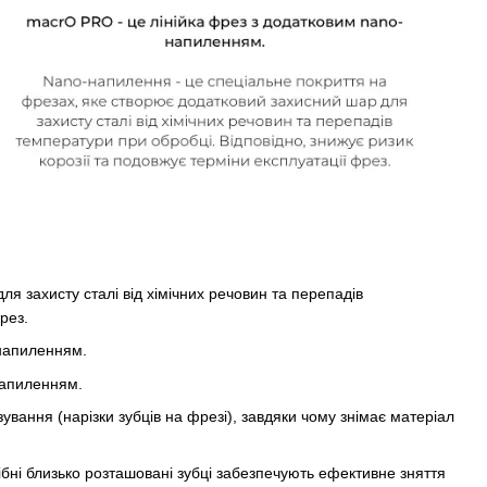
я захисту сталі від хімічних речовин та перепадів
рез.
o-напиленням.
-напиленням.
ування (нарізки зубців на фрезі), завдяки чому знімає матеріал
ібні близько розташовані зубці забезпечують ефективне зняття