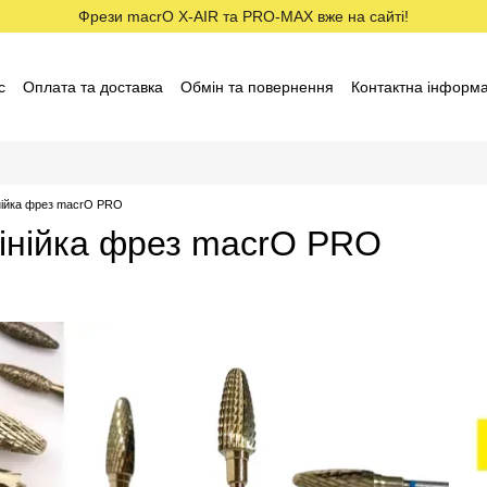
Фрези macrO X-AIR та PRO-MAX вже на сайті!
с
Оплата та доставка
Обмін та повернення
Контактна інформа
ставники macrO
Договір оферти
Відгуки про магазин
інійка фрез macrO PRO
лінійка фрез macrO PRO