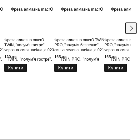
Фреза алмазна macrO
Фреза алмазна macrO TWIN
Фреза алмазна mac
TWIN, "полум'я гостре",
PRO, "полум'я безпечне",
PRO, "полум'я гостр
021
червоно-синя насічка, d 023
синьо-зелена насічка, d 021
червоно-синя насічк
130 грн
165 грн
165 грн
Купити
Купити
Купити