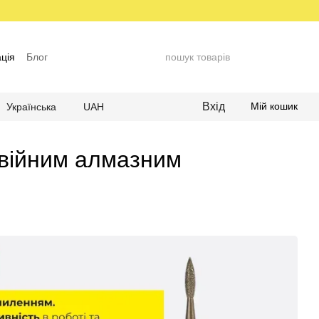
ція
Блог
Вхід
Мій кошик
Українська
UAH
двійним алмазним