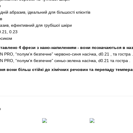
в
абразив, ідеальний для більшості клієнтів
в
, ефективний для грубішої шкіри
0.21, 0.23
осиком
ставлено 4 фрези з нано-напиленням - вони позначаються в наз
PRO, “полумʼя безпечне” червоно-синя насічка, d0.21 , та гостра .
PRO, “полумʼя безпечне” синьо-зелена насічка, d0.21 та гостра .
я вони більш стійкі до хімічних речовин та перепаду температ
о