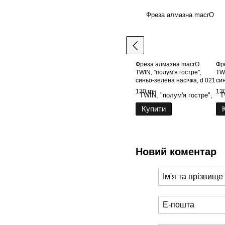
Фреза алмазна macrO
Фр
TWIN, "полум'я гостре",
TWI
синьо-зелена насічка, d 021
син
130 грн
130
Купити
Новий коментар