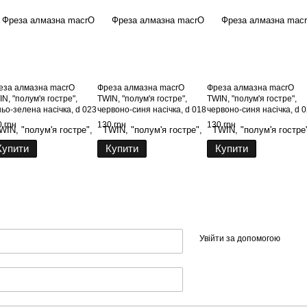
еза алмазна macrO
Фреза алмазна macrO
Фреза алмазна macrO
N, "полум'я гостре",
TWIN, "полум'я гостре",
TWIN, "полум'я гостре",
ьо-зелена насічка, d 023
червоно-синя насічка, d 018
червоно-синя насічка, d 
 грн
130 грн
130 грн
Купити
Купити
Купити
Увійти за допомогою