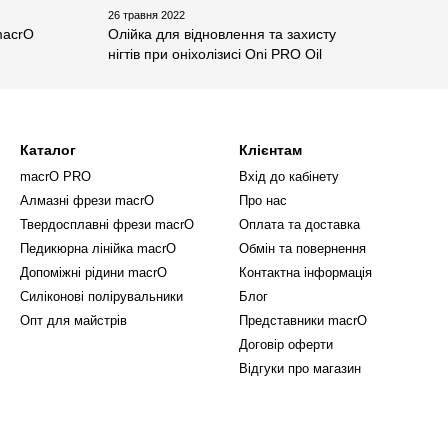
26 травня 2022
macrO
Олійка для відновлення та захисту
нігтів при оніхолізисі Oni PRO Oil
Каталог
Клієнтам
macrO PRO
Вхід до кабінету
Алмазні фрези macrO
Про нас
Твердосплавні фрези macrO
Оплата та доставка
Педикюрна лінійка macrO
Обмін та повернення
Допоміжні рідини macrO
Контактна інформація
Силіконові полірувальники
Блог
Опт для майстрів
Представники macrO
Договір оферти
Відгуки про магазин