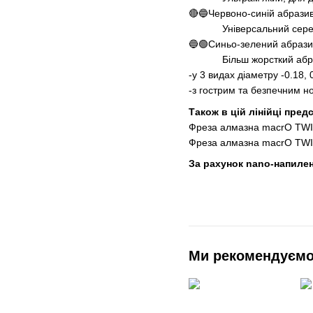
🔴🔵Червоно-синій абрази
Універсальний середній 
🔵🟢Синьо-зелений абрази
Більш жорсткий абразив
-у 3 видах діаметру -0.18, 
-з гострим та безпечним н
Також в цій лінійці пред
Фреза алмазна macrO TWIN 
Фреза алмазна macrO TWIN 
За рахунок nano-напиленн
Ми рекомендуєм