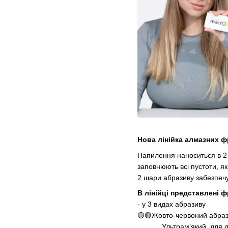
Нова лінійка алмазних ф
Напилення наноситься в 2 
заповнюють всі пустоти, 
2 шари абразиву забезпечу
В лінійці представлені 
- у 3 видах абразиву
🟡🔴Жовто-червоний абра
Ультрам’який, для делік