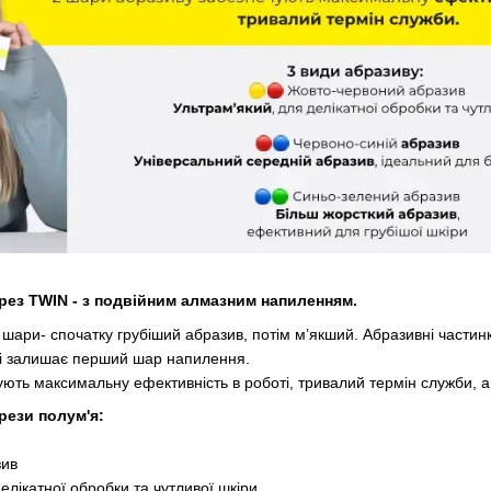
рез TWIN - з подвійним алмазним напиленням.
шари- спочатку грубіший абразив, потім мʼякший. Абразивні частин
які залишає перший шар напилення.
ють максимальну ефективність в роботі, тривалий термін служби, а
фрези полум'я:
зив
атної обробки та чутливої шкіри