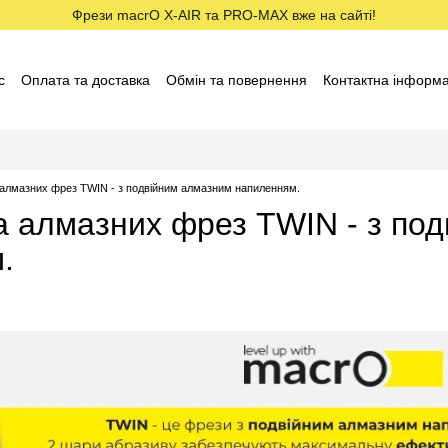
Фрези macrO X-AIR та PRO-MAX вже на сайті!
с
Оплата та доставка
Обмін та повернення
Контактна інформа
ставники macrO
Договір оферти
Відгуки про магазин
а алмазних фрез TWIN - з подвійним алмазним напиленням.
ка алмазних фрез TWIN - з по
.