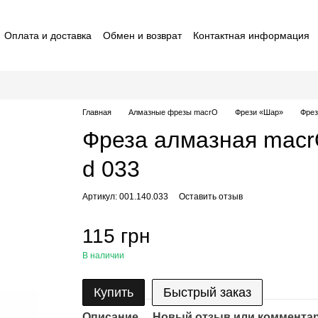
Оплата и доставка
Обмен и возврат
Контактная информация
ставители macrO
Договор оферты
Отзывы о магазине
Главная
Алмазные фрезы macrO
Фрези «Шар»
Фрез
Фреза алмазная macrO
d 033
Артикул: 001.140.033
Оставить отзыв
115 грн
В наличии
Купить
Быстрый заказ
Описание
Новый отзыв или коммента