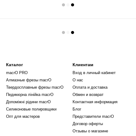
Каталог
Клиентам
macrO PRO
Вход в личный кабинет
Алмазные фрезы macrO
О нас
Твердосплавные фрезы macrO
Оплата и доставка
Педикюрна лінійка macrO
Обмен и возврат
Допоміжні рідини macrO
Контактная информация
Силиконовые полировщики
Блог
Опт для мастеров
Представители macrO
Договор оферты
Отзывы о магазине