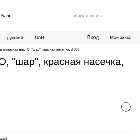
Блог
Вход
Мой заказ
русский
UAH
а алмазная macrO, "шар", красная насечка, d 033
, "шар", красная насечка,
рий