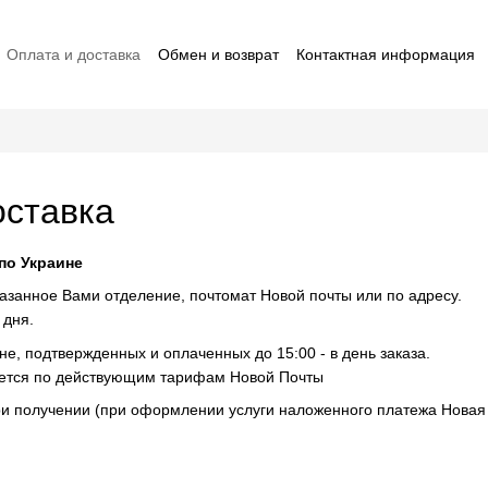
Оплата и доставка
Обмен и возврат
Контактная информация
ставители macrO
Договор оферты
Отзывы о магазине
оставка
по Украине
казанное Вами отделение, почтомат Новой почты или по адресу.
 дня.
не, подтвержденных и оплаченных до 15:00 - в день заказа.
ается по действующим тарифам Новой Почты
ри получении (при оформлении услуги наложенного платежа Новая 