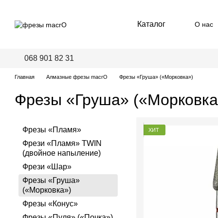
Перейти к основному контенту
Каталог
О нас
Пред
068 901 82 31
Главная
Алмазные фрезы macrO
Фрезы «Груша» («Морковка»)
Фрезы «Груша» («Морковка
Фрезы «Пламя»
ХИТ
Фрези «Пламя» TWIN
(двойное напыление)
Фрези «Шар»
Фрезы «Груша»
(«Морковка»)
Фрезы «Конус»
Фрезы «Пуля» («Почка»)