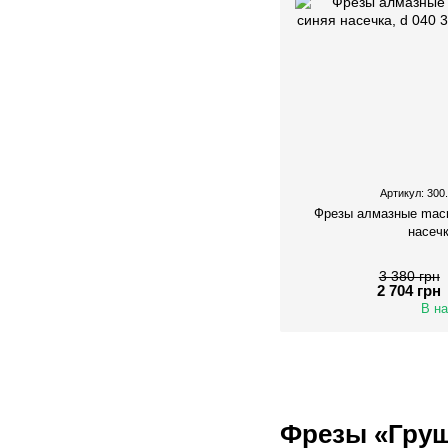
Артикул: 300
Фрезы алмазные macr
насечк
3 380 грн
2 704 грн
В н
Фрезы «Гру