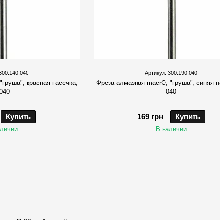
300.140.040
Артикул: 300.190.040
"груша", красная насечка,
Фреза алмазная macrO, "груша", синяя н
 040
040
Купить
169 грн
Купить
аличии
В наличии