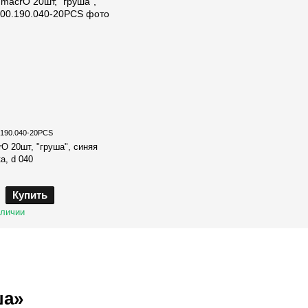
.190.040-20PCS
O 20шт, "груша", синяя
а, d 040
Купить
аличии
ша»