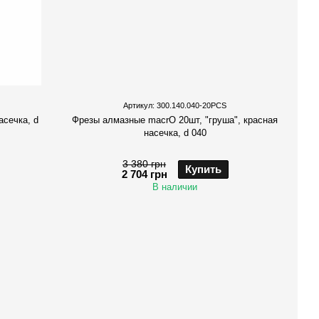
Артикул: 300.140.040-20PCS
асечка, d
Фрезы алмазные macrO 20шт, "груша", красная
насечка, d 040
3 380 грн
Купить
2 704 грн
В наличии