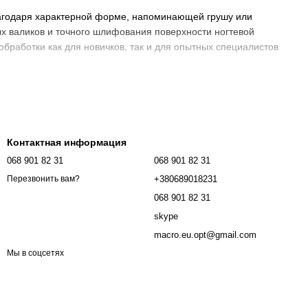
лагодаря характерной форме, напоминающей грушу или
вых валиков и точного шлифования поверхности ногтевой
работки как для новичков, так и для опытных специалистов
 функциональность, удобство и безопасность в одном
ны с учётом потребностей современного рынка.
Контактная информация
068 901 82 31
068 901 82 31
 кутикулы без риска травмирования.
+380689018231
Перезвонить вам?
ффективности.
068 901 82 31
ачи шлифовки.
skype
тей.
macro.eu.opt@gmail.com
 инструмента.
Мы в соцсетях
ти и точному изготовлению.
валиков..