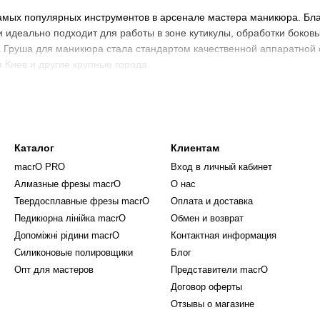
самых популярных инструментов в арсенале мастера маникюра. Б
ки идеально подходит для работы в зоне кутикулы, обработки боко
Груша для маникюра стала стандартом качественной аппаратной об
 Киев и другие крупные города.
 фрезы «Груша»
 выбирают фрезу в виде Груши? Ответ прост – эта форма сочетает
ы macrO соответствуют актуальным стандартам 2026 года и созда
Каталог
Клиентам
тва:
macrO PRO
Вход в личный кабинет
обеспечивает комфортный доступ к труднодоступным зонам вокруг
Алмазные фрезы macrO
О нас
сечки позволяет длительно использовать инструмент без потери э
Твердосплавные фрезы macrO
Оплата и доставка
рнистости – от мягкой до агрессивной – покрывает различные зад
Педикюрна лінійка macrO
Обмен и возврат
Допоміжні рідини macrO
Контактная информация
 рабочей поверхности гарантирует точную и чистую обработку ног
Силиконовые полировщики
Блог
лмазным напылением обеспечивает долговечность и гигиеничность
Опт для мастеров
Представители macrO
мя работы достигается благодаря сбалансированному центру тяжес
Договор оферты
ежной обработки птеригии, кутикулы ногтевой пластины и боковых 
Отзывы о магазине