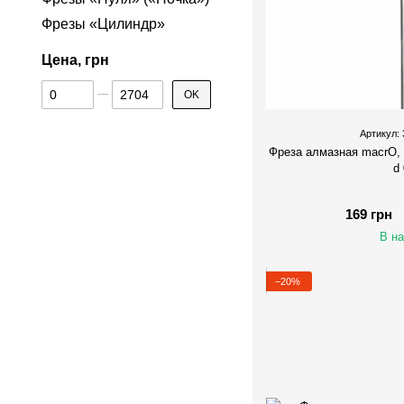
Фрезы «Цилиндр»
Цена, грн
От Цена, грн
До Цена, грн
OK
Артикул: 
Фреза алмазная macrO, 
d
169 грн
В н
−20%