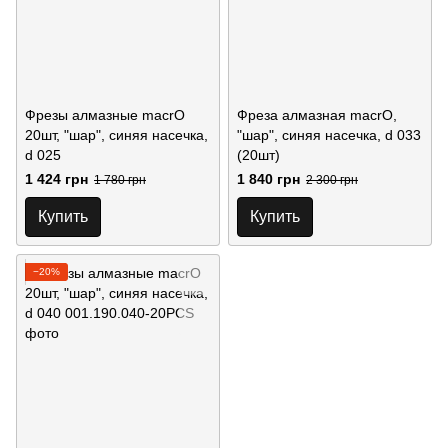
Фрезы алмазные macrO
Фреза алмазная macrO,
20шт, "шар", синяя насечка,
"шар", синяя насечка, d 033
d 025
(20шт)
1 424 грн
1 840 грн
1 780 грн
2 300 грн
Купить
Купить
−20%