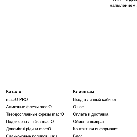
напылением.
Каталог
Клиентам
macrO PRO
Вход в личный кабинет
Алмазные фрезы macrO
О нас
Твердосплавные фрезы macrO
Оплата и доставка
Педикюрна лінійка macrO
Обмен и возврат
Допоміжні рідини macrO
Контактная информация
Силиконовые полировщики
Блог