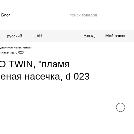
Блог
Вход
Мой заказ
русский
UAH
двойное напыление)
 насечка, d 023
O TWIN, "пламя
еная насечка, d 023