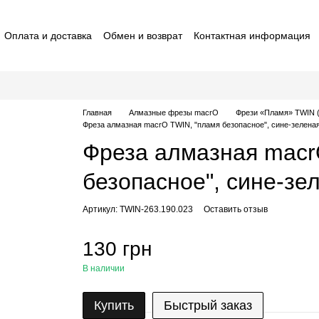
Оплата и доставка
Обмен и возврат
Контактная информация
ставители macrO
Договор оферты
Отзывы о магазине
Главная
Алмазные фрезы macrO
Фрези «Пламя» TWIN (
Фреза алмазная macrO TWIN, "пламя безопасное", сине-зеленая
Фреза алмазная macr
безопасное", сине-зел
Артикул: TWIN-263.190.023
Оставить отзыв
130 грн
В наличии
Купить
Быстрый заказ