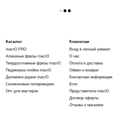
Каталог
Клиентам
macrO PRO
Вход в личный кабинет
Алмазные фрезы macrO
О нас
Твердосплавные фрезы macrO
Оплата и доставка
Педикюрна лінійка macrO
Обмен и возврат
Допоміжні рідини macrO
Контактная информация
Силиконовые полировщики
Блог
Опт для мастеров
Представители macrO
Договор оферты
Отзывы о магазине