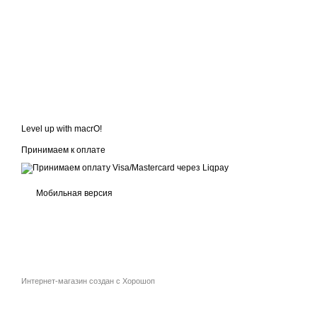
Level up with macrO!
Принимаем к оплате
Мобильная версия
Интернет-магазин создан с Хорошоп
google-site-verification: google81846ce7d15ab8cc.html