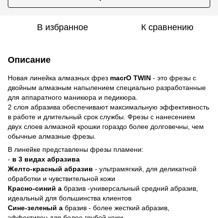
В избранное
К сравнению
Описание
Новая линейка алмазных фрез
macrO TWIN
- это фрезы с
двойным алмазным напылением специально разработанные
для аппаратного маникюра и педикюра.
2 слоя абразива обеспечивают максимальную эффективность
в работе и длительный срок службы. Фрезы с нанесением
двух слоев алмазной крошки гораздо более долговечны, чем
обычные алмазные фрезы.
В линейке представлены фрезы пламени:
-
в 3 видах абразива
Желто-красный абразив
- ультрамягкий, для деликатной
обработки и чувствительной кожи
Красно-синий а
бразив -универсальный средний абразив,
идеальный для большинства клиентов
Сине-зеленый а
бразив - более жесткий абразив,
эффективен для более грубой кожи