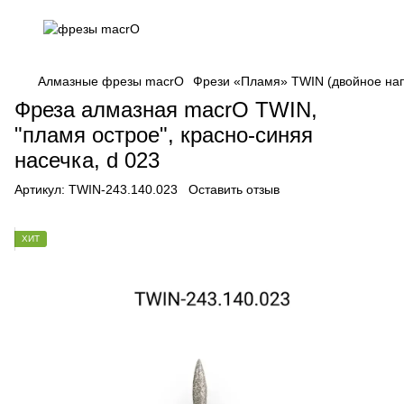
Алмазные фрезы macrO
Фрези «Пламя» TWIN (двойное на
Фреза алмазная macrO TWIN,
"пламя острое", красно-синяя
насечка, d 023
Артикул:
TWIN-243.140.023
Оставить отзыв
ХИТ