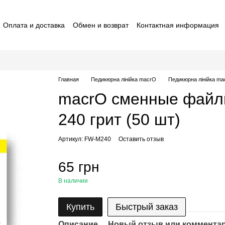
Оплата и доставка
Обмен и возврат
Контактная информация
ставители macrO
Договор оферты
Отзывы о магазине
Главная
Педикюрна лінійка macrO
Педикюрна лінійка m
macrO сменные файлы
240 грит (50 шт)
Артикул: FW-M240
Оставить отзыв
65 грн
В наличии
Купить
Быстрый заказ
Описание
Новый отзыв или коммента