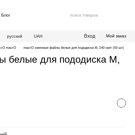
Блог
Вход
Мой заказ
русский
UAH
acrO macrO
macrO сменные файлы белые для пододиска М, 240 грит (50 шт)
 белые для пододиска М,
рий