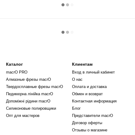
Каталог
Клиентам
macrO PRO
Вход в личный кабинет
Алмазные фрезы macrO
О нас
Твердосплавные фрезы macrO
Оплата и доставка
Педикюрна лінійка macrO
Обмен и возврат
Допоміжні рідини macrO
Контактная информация
Силиконовые полировщики
Блог
Опт для мастеров
Представители macrO
Договор оферты
Отзывы о магазине