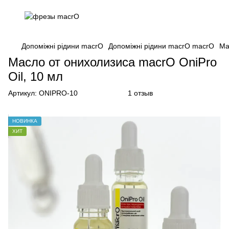
Допоміжні рідини macrO
Допоміжні рідини macrO macrO
Ма
Масло от онихолизиса macrO OniPro
Oil, 10 мл
Артикул:
ONIPRO-10
1 отзыв
НОВИНКА
ХИТ