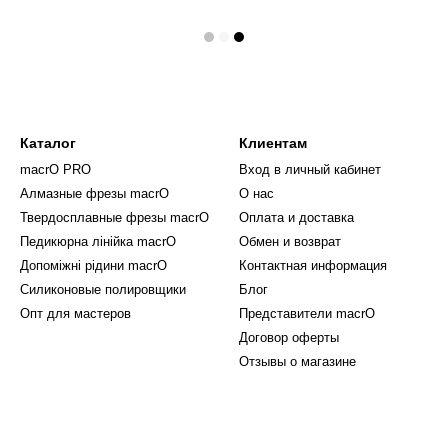
Каталог
Клиентам
macrO PRO
Вход в личный кабинет
Алмазные фрезы macrO
О нас
Твердосплавные фрезы macrO
Оплата и доставка
Педикюрна лінійка macrO
Обмен и возврат
Допоміжні рідини macrO
Контактная информация
Силиконовые полировщики
Блог
Опт для мастеров
Представители macrO
Договор оферты
Отзывы о магазине