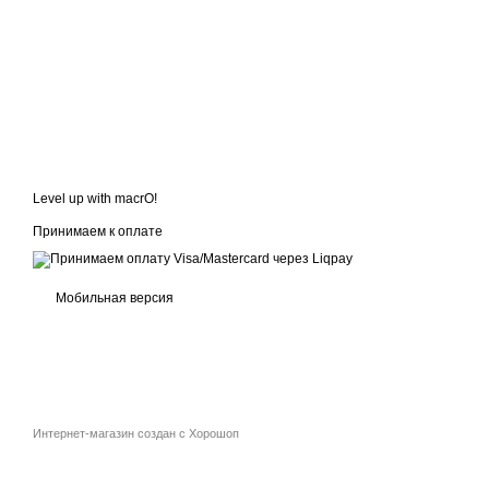
Level up with macrO!
Принимаем к оплате
Мобильная версия
Интернет-магазин создан с Хорошоп
google-site-verification: google81846ce7d15ab8cc.html