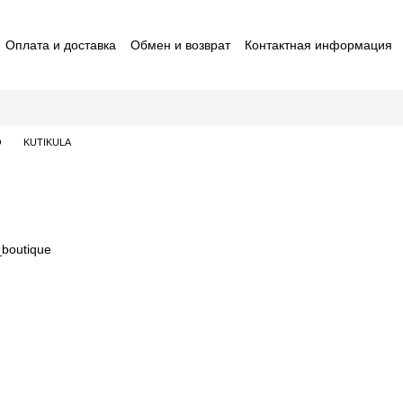
Оплата и доставка
Обмен и возврат
Контактная информация
ставители macrO
Договор оферты
Отзывы о магазине
O
KUTIKULA
_boutique