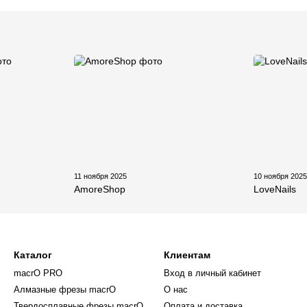
11 ноября 2025
10 ноября 202
AmoreShop
LoveNails
Каталог
Клиентам
macrO PRO
Вход в личный кабинет
Алмазные фрезы macrO
О нас
Твердосплавные фрезы macrO
Оплата и доставка