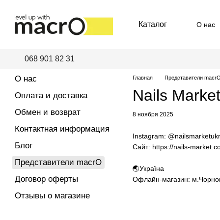
Перейти к основному контенту
Каталог
О нас
Пред
068 901 82 31
О нас
Главная
Представители macr
Nails Marke
Оплата и доставка
Обмен и возврат
8 ноября 2025
Контактная информация
Instagram:
@nailsmarketukr
Блог
Сайт:
https://nails-market.
Представители macrO
🌏Україна
Договор оферты
Офлайн-магазин: м.Чорном
Отзывы о магазине