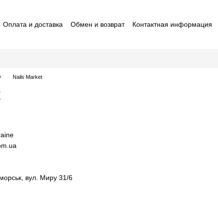
Оплата и доставка
Обмен и возврат
Контактная информация
ставители macrO
Договор оферты
Отзывы о магазине
O
Nails Market
t
aine
com.ua
орськ, вул. Миру 31/6